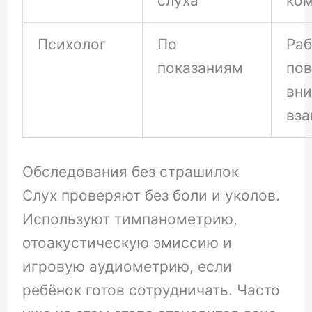
слуха
ко
Психолог
По
Раб
показаниям
пов
вн
вз
Обследования без страшилок
Слух проверяют без боли и уколов.
Используют тимпанометрию,
отоакустическую эмиссию и
игровую аудиометрию, если
ребёнок готов сотрудничать. Часто