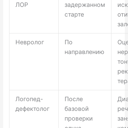
ЛОР
задержанном
ис
старте
оти
за
Невролог
По
Оце
направлению
нер
тон
ре
тер
Логопед-
После
Ди
дефектолог
базовой
реч
проверки
зан