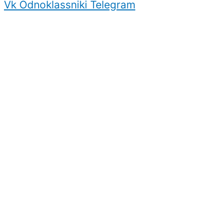
Vk
Odnoklassniki
Telegram
Защита персональных данных.
Создание
продвижение
сайта.