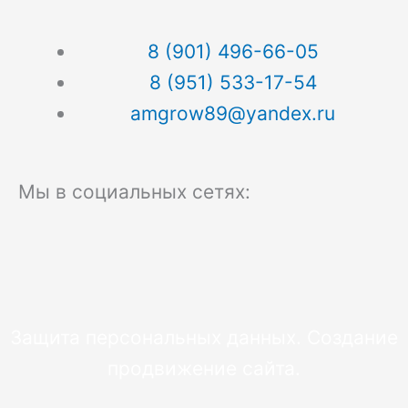
8 (901) 496-66-05
8 (951) 533-17-54
amgrow89@yandex.ru
Мы в социальных сетях:
V
O
T
k
d
e
Защита персональных данных.
Создание
n
l
продвижение
сайта.