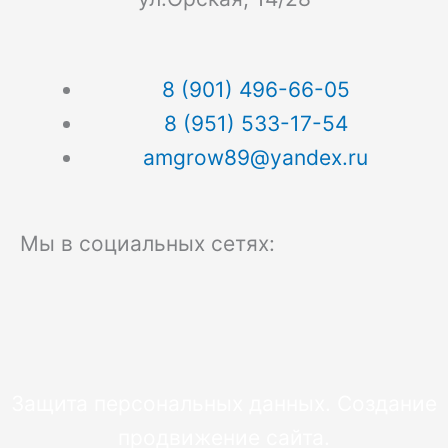
8 (901) 496-66-05
8 (951) 533-17-54
amgrow89@yandex.ru
Мы в социальных сетях:
V
O
T
k
d
e
Защита персональных данных.
Создание
n
l
продвижение
сайта.